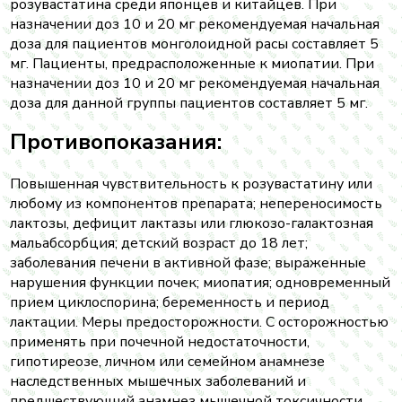
розувастатина среди японцев и китайцев. При
назначении доз 10 и 20 мг рекомендуемая начальная
доза для пациентов монголоидной расы составляет 5
мг. Пациенты, предрасположенные к миопатии. При
назначении доз 10 и 20 мг рекомендуемая начальная
доза для данной группы пациентов составляет 5 мг.
Противопоказания:
Повышенная чувствительность к розувастатину или
любому из компонентов препарата; непереносимость
лактозы, дефицит лактазы или глюкозо-галактозная
мальабсорбция; детский возраст до 18 лет;
заболевания печени в активной фазе; выраженные
нарушения функции почек; миопатия; одновременный
прием циклоспорина; беременность и период
лактации. Меры предосторожности. С осторожностью
применять при почечной недостаточности,
гипотиреозе, личном или семейном анамнезе
наследственных мышечных заболеваний и
предшествующий анамнез мышечной токсичности