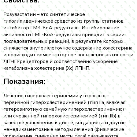
Розувастатин – это синтетическое
гиполипидемическое средство из группы статинов,
ингибитор ГМК-КоА-редуктазы. Ингибирование
активности ГМГ-КоА-редуктазы приводит к серии
последовательных реакций, в результате которых
снижается внутриклеточное содержание холестерина
и происходит компенсаторное повышение активности
ЛПНП-рецепторов и соответственно ускорение
катаболизма холестерина (Xc) ЛПНП.
Показания:
Лечение гиперхолестеринемии у взрослых с
первичной гиперхолестеринемией (тип IIa, включая
гетерозиготную семейную гиперхолестеринемию)
или смешанной гиперхолистеринемией (тип IIb) в
качестве дополнения к диете, когда диета и другие
немедикаментозные методы лечения (физические
упражнения, снижение массы тела) оказываются