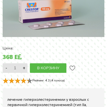
Цена:
368
E
В КОРЗИНУ
Рейтинг:
4.3
(
4
голоса)
лечение гиперхолестеринемии у взрослых с
первичной гиперхолестеринемией (тип IIa,