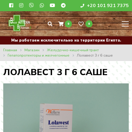
+20 101 921 7375
0
0
Мы работаем исключительно на территории Египта.
Главная
Магазин
Желудочно-кишечный тракт
Гепатопротекторы и желчегонные
Лолавест 3 г 6 саше
ЛОЛАВЕСТ 3 Г 6 САШЕ