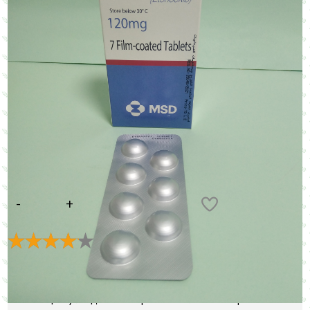
Цена:
137
E
В КОРЗИНУ
Рейтинг:
4.1
(
9
голосов)
Уменьшает боль и отек (воспаление) в суставах и
мышцах у людей в возрасте 16 лет и старше с