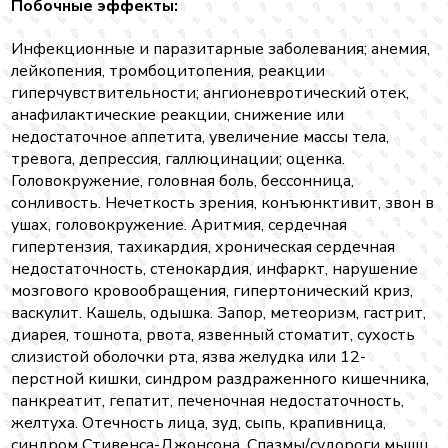
Побочные эффекты:
Инфекционные и паразитарные заболевания; анемия,
лейкопения, тромбоцитопения, реакции
гиперчувствительности; ангионевротический отек,
анафилактические реакции, снижение или
недостаточное аппетита, увеличение массы тела,
тревога, депрессия, галлюцинации; оценка.
Головокружение, головная боль, бессонница,
сонливость. Нечеткость зрения, конъюнктивит, звон в
ушах, головокружение. Аритмия, сердечная
гипертензия, тахикардия, хроническая сердечная
недостаточность, стенокардия, инфаркт, нарушение
мозгового кровообращения, гипертонический криз,
васкулит. Кашель, одышка. Запор, метеоризм, гастрит,
диарея, тошнота, рвота, язвенный стоматит, сухость
слизистой оболочки рта, язва желудка или 12-
перстной кишки, синдром раздраженного кишечника,
панкреатит, гепатит, печеночная недостаточность,
желтуха. Отечность лица, зуд, сыпь, крапивница,
синдром Стивенса-Джонсона. Спазмы/судороги мышц,