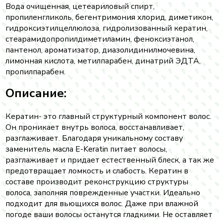
Вода очищенная, цетеариловый спирт,
пропиленгликоль, бегентримония хлорид, диметикон,
гидроксиэтилцеллюлоза, гидролизованный кератин,
стеарамидопропилдиметиламин, феноксиэтанол,
пантенол, ароматизатор, диазолидинилмочевина,
лимонная кислота, метилпарабен, динатрий ЭДТА,
пропилпарабен.
Описание:
Кератин- это главный структурный компонент волос.
Он проникает внутрь волоса, восстанавливает,
разглаживает. Благодаря уникальному составу
заменитель масла E-Keratin питает волосы,
разглаживает и придает естественный блеск, а так же
предотвращает ломкость и слабость. Кератин в
составе производит реконструкцию структуры
волоса, заполняя поврежденные участки. Идеально
подходит для вьющихся волос. Даже при влажной
погоде ваши волосы останутся гладкими. Не оставляет