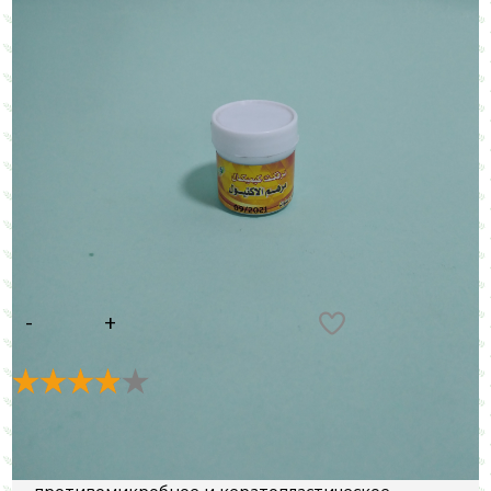
Цена:
50
E
В КОРЗИНУ
Рейтинг:
3.9
(
9
голосов)
Противовоспалительное средство, оказывает