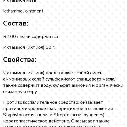
Иктаммол мазь
Icthammol ointment
Состав:
В 100 г мази содержится:
Ихтаммол (ихтиол) 10 г.
Свойства:
Ихтаммол (ихтиол) представляет собой смесь
аммониевых солей сульфокислот сланцевого масла,
также содержит воду, сульфат аммония и органически
связанную серу.
Противовоспалительное средство, оказывает
противомикробное (бактерицидное в отношении
Staphylococcus aureus и Streptococcus pyogenes)
кератопластическое действие. Оказывает также