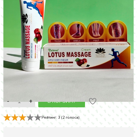
Цена:
300
E
В КОРЗИНУ
Рейтинг:
3
(
2
голоса)