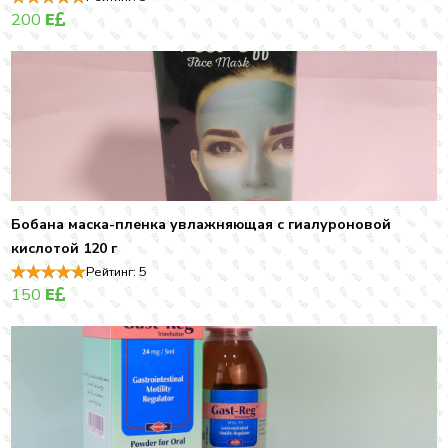
200
E
Бобана маска-пленка увлажняющая с гиалуроновой
кислотой 120 г
Рейтинг:
5
150
E