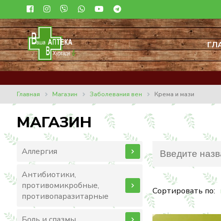
ГЛ
Главная
Магазин
Заболевания вен
Крема и мази
МАГАЗИН
Аллергия
Антибиотики,
противомикробные,
Сортировать по:
противопаразитарные
Боль и спазмы