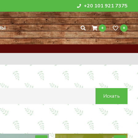
+20 101 921 7375
ВЫ
0
0