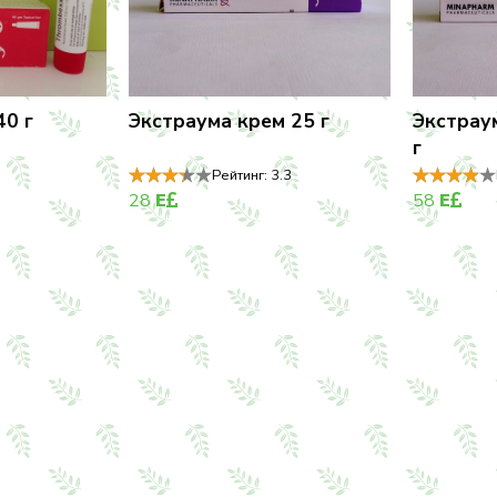
40 г
Экстраума крем 25 г
Экстрау
г
Рейтинг:
3.3
28
E
58
E