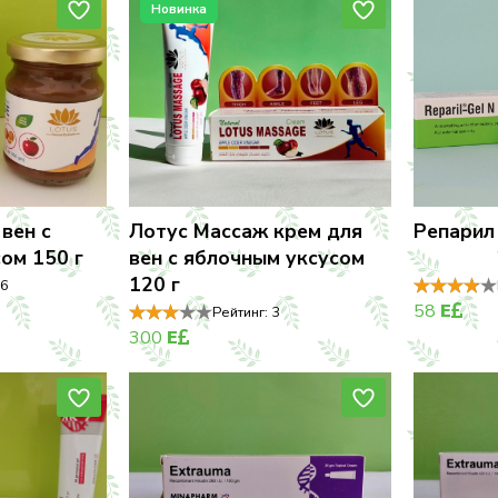
Новинка
вен с
Лотус Массаж крем для
Репарил 
ом 150 г
вен с яблочным уксусом
120 г
.6
58
E
Рейтинг:
3
300
E