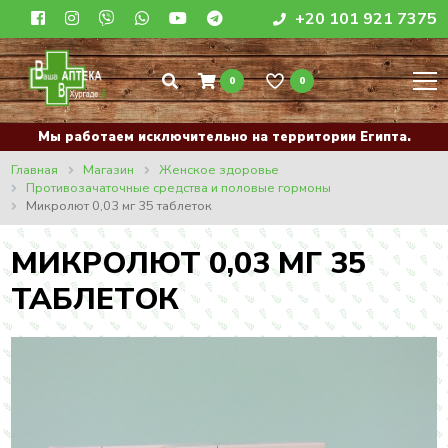
+20 101 921 7375
0
0
Мы работаем исключительно на территории Египта.
Главная
Магазин
Женское здоровье
Противозачаточные средства и половые гормоны
Микролют 0,03 мг 35 таблеток
МИКРОЛЮТ 0,03 МГ 35
ТАБЛЕТОК