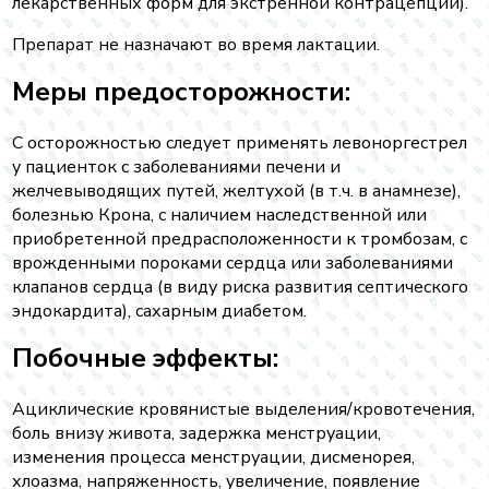
лекарственных форм для экстренной контрацепции).
Препарат не назначают во время лактации.
Меры предосторожности:
С осторожностью следует применять левоноргестрел
у пациенток с заболеваниями печени и
желчевыводящих путей, желтухой (в т.ч. в анамнезе),
болезнью Крона, с наличием наследственной или
приобретенной предрасположенности к тромбозам, с
врожденными пороками сердца или заболеваниями
клапанов сердца (в виду риска развития септического
эндокардита), сахарным диабетом.
Побочные эффекты:
Ациклические кровянистые выделения/кровотечения,
боль внизу живота, задержка менструации,
изменения процесса менструации, дисменорея,
хлоазма, напряженность, увеличение, появление