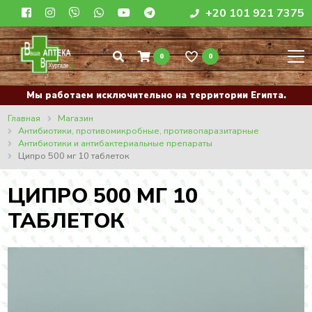
+20 101 921 7375
0
0
Мы работаем исключительно на территории Египта.
Главная
Магазин
Антибиотики, противомикробные, противопаразитарные
Антибиотики и антибактериальные препараты
Ципро 500 мг 10 таблеток
ЦИПРО 500 МГ 10
ТАБЛЕТОК