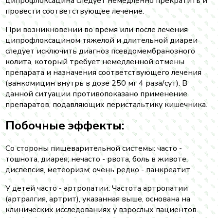
ципрофлоксацина следует немедленно прекратить и
провести соответствующее лечение.
При возникновении во время или после лечения
ципрофлоксацином тяжелой и длительной диареи
следует исключить диагноз псевдомембранозного
колита, который требует немедленной отмены
препарата и назначения соответствующего лечения
(ванкомицин внутрь в дозе 250 мг 4 раза/сут). В
данной ситуации противопоказано применение
препаратов, подавляющих перистальтику кишечника.
Побочные эффекты:
Со стороны пищеварительной системы: часто -
тошнота, диарея; нечасто - рвота, боль в животе,
диспепсия, метеоризм; очень редко - панкреатит.
У детей часто - артропатии. Частота артропатии
(артралгия, артрит), указанная выше, основана на
клинических исследованиях у взрослых пациентов.