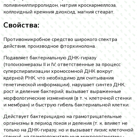
поливинилпирролидон, натрия кроскармеллоза,
коллоидный кремния диоксид, магния стеарат.
Свойства:
Противомикробное средство широкого спектра
действия, производное фторхинолона.
Подавляет бактериальную ДНК-гиразу
(топоизомеразы II и IV, ответственные за процесс
суперспирализации хромосомной ДНК вокруг
ядерной РНК, что необходимо для считывания
генетической информации), нарушает синтез ДНК,
рост и деление бактерий; вызывает выраженные
морфологические изменения (в т. ч. клеточной стенки
и мембран) и быструю гибель бактериальной клетки.
Действует бактерицидно на грамотрицательные
организмы в период покоя и деления (т. к. влияет не
только на ДНК-гиразу, но и вызывает лизис клеточной
стенки), на грамположительные микроорганизмы -