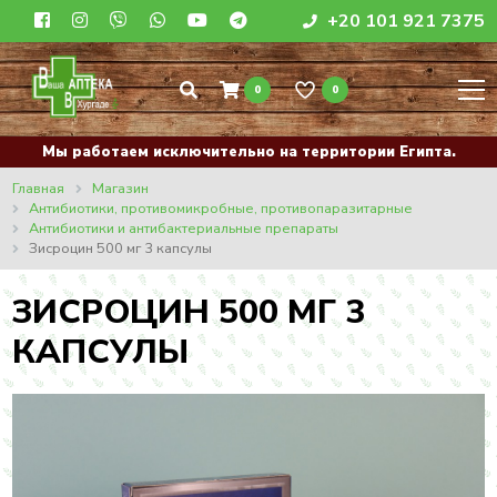
+20 101 921 7375
0
0
Мы работаем исключительно на территории Египта.
Главная
Магазин
Антибиотики, противомикробные, противопаразитарные
Антибиотики и антибактериальные препараты
Зисроцин 500 мг 3 капсулы
ЗИСРОЦИН 500 МГ 3
КАПСУЛЫ