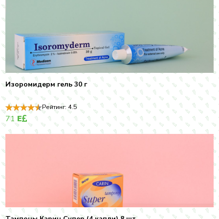
Изоромидерм гель 30 г
Рейтинг:
4.5
71
E
Тампоны Карин Супер (4 капли) 8 шт