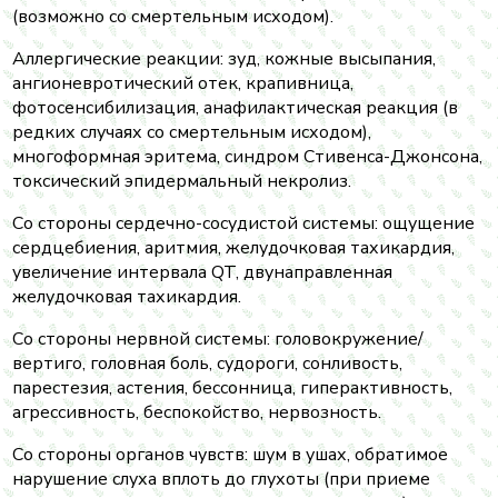
(возможно со смертельным исходом).
Аллергические реакции: зуд, кожные высыпания,
ангионевротический отек, крапивница,
фотосенсибилизация, анафилактическая реакция (в
редких случаях со смертельным исходом),
многоформная эритема, синдром Стивенса-Джонсона,
токсический эпидермальный некролиз.
Со стороны сердечно-сосудистой системы: ощущение
сердцебиения, аритмия, желудочковая тахикардия,
увеличение интервала QT, двунаправленная
желудочковая тахикардия.
Со стороны нервной системы: головокружение/
вертиго, головная боль, судороги, сонливость,
парестезия, астения, бессонница, гиперактивность,
агрессивность, беспокойство, нервозность.
Со стороны органов чувств: шум в ушах, обратимое
нарушение слуха вплоть до глухоты (при приеме